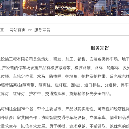
置：
网站首页
服务宗旨
>>
服务宗旨
通设施工程有限公司
是集策划、研发、加工、销售、安装各类停车场、地
业生产经营的停车场设施产品有橡胶减速带、橡胶路锥、路标、轮廓标、反
车位锁、车轮定位器、水马、防撞桶、护墙角、护栏及护栏带、反光标志牌
伸缩带隔离柱(隔离带、隔离柱、栏杆座、围栏)、道口标柱、分道标、停
故障灯、红绿灯、护栏带、交通指挥棒、蘑菇桶等反光安全制品。
品可销往全国28个省，52个主要城市。产品以其实用性、可靠性和经济性
内外诸多厂家共同合作，协助智能交通停车场设备、立体车库、物业用品
质量求生存，以信誉求发展。勇于拼搏、追求卓越、不断进取。以优惠的