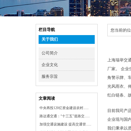
栏目导航
您当前的位
关于我们
公司简介
上海瑞举交
企业文化
厂家。 企
服务宗旨
角警示牌、
光风雨衣、
红白链条、
文章阅读
中央再投120亿资金建设农村......
目前我司产
路达通交通：“十三五”道路交......
企业现与国
加强交通设施建设 提高交通管......
我们秉承以